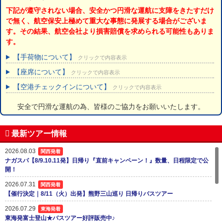
下記が遵守されない場合、安全かつ円滑な運航に支障をきたすだけ
で無く、航空保安上極めて重大な事態に発展する場合がございま
す。その結果、航空会社より損害賠償を求められる可能性もありま
す。
【手荷物について】
クリックで内容表示
【座席について】
クリックで内容表示
【空港チェックインについて】
クリックで内容表示
安全で円滑な運航の為、皆様のご協力をお願いいたします。
最新ツアー情報
2026.08.03
関西発着
ナガスパ【8/9.10.11発】日帰り『直前キャンペーン！』数量、日程限定で公
開！
2026.07.31
関西発着
【催行決定｜8/11（火）出発】熊野三山巡り 日帰りバスツアー
2026.07.29
東海発着
東海発富士登山★バスツアー好評販売中♪