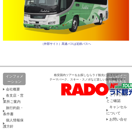
（外部サイト）高速バスは近鉄バスへ
格安国内ツアーをお探しならラド観光におまかせ！
インフォメ
はじめてご
テーマパーク、スキー・スノボなど楽しい旅行満載です！
ーション
利用される
方へ
会社概要
ご予約方法
各支店・営
とご確認
業所ご案内
キャンセル
旅行約款・
について
条件書
お問い合せ
個人情報保
護方針