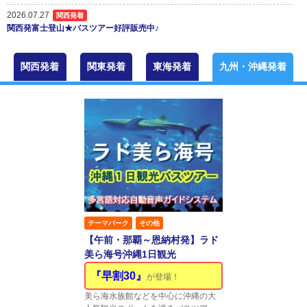
2026.07.27
関西発着
関西発富士登山★バスツアー好評販売中♪
2026.07.11
東海発着
豊川稲荷御開帳・特別参拝と豊橋三河手筒花火 日帰りバスツアー
関西発着
関東発着
東海発着
九州・沖縄発着
2026.07.11
東海発着
贅沢三昧！松茸・近江牛づくし！日帰りバスツアー
2026.07.11
東海発着
薬膳料理の昼食と英国式庭園ローザンベリー多和田 日帰りバスツアー
2026.07.11
東海発着
御在所岳と松茸づくしの近江牛すき焼き 日帰りバスツアー
2026.07.11
東海発着
千畳敷カールハイキング 日帰りバスツアー
2026.07.11
東海発着
テーマパーク
その他
恐竜博物館とそば打ち体験 日帰りバスツアー
【午前・那覇～恩納村発】ラド
美ら海号沖縄1日観光
『早割30』
が登場！
美ら海水族館などを中心に沖縄の大